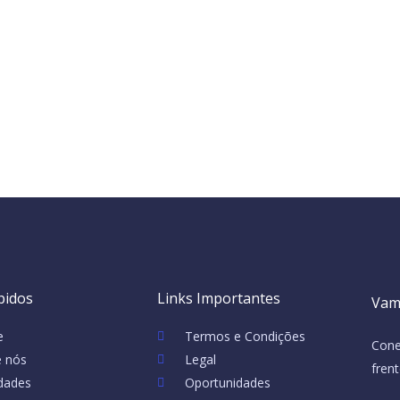
pidos
Links Importantes
Vam
e
Termos e Condições
Cone
e nós
Legal
fren
idades
Oportunidades