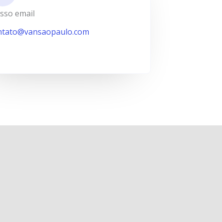
sso email
ntato@vansaopaulo.com