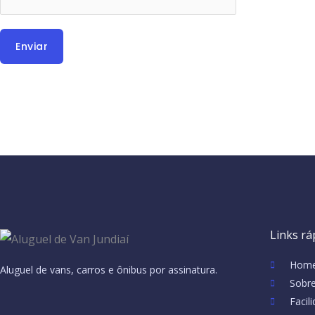
m
*
Enviar
Links rá
Hom
Aluguel de vans, carros e ônibus por assinatura.
Sobr
Facil