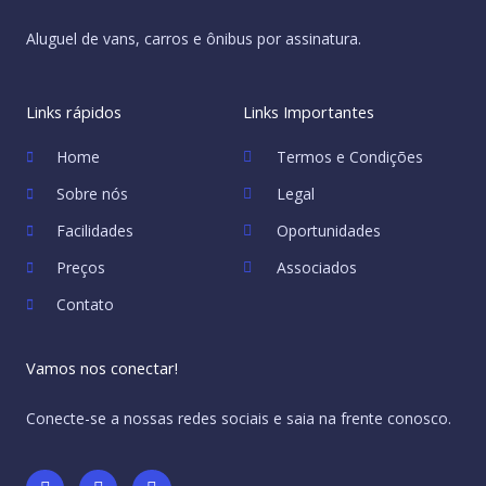
Aluguel de vans, carros e ônibus por assinatura.
Links rápidos
Links Importantes
Home
Termos e Condições
Sobre nós
Legal
Facilidades
Oportunidades
Preços
Associados
Contato
Vamos nos conectar!
Conecte-se a nossas redes sociais e saia na frente conosco.
F
Y
I